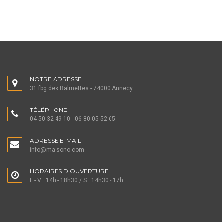
NOTRE ADRESSE
31 fbg des Balmettes - 74000 Annecy
TÉLÉPHONE
04 50 32 49 10 - 06 80 05 52 65
ADRESSE E-MAIL
info@ma-sono.com
HORAIRES D'OUVERTURE
L - V : 14h - 18h30 / S : 14h30 - 17h