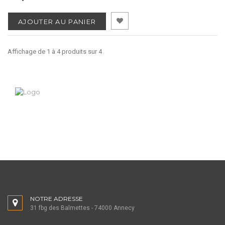
AJOUTER AU PANIER
Affichage de 1 à 4 produits sur 4
NOTRE ADRESSE
31 fbg des Balmettes - 74000 Annecy