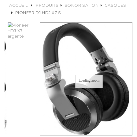
ACCUEIL
PRODUITS
SONORISATION
CASQUES
PIONEER DJ HDJ X7 S
Loading zoom