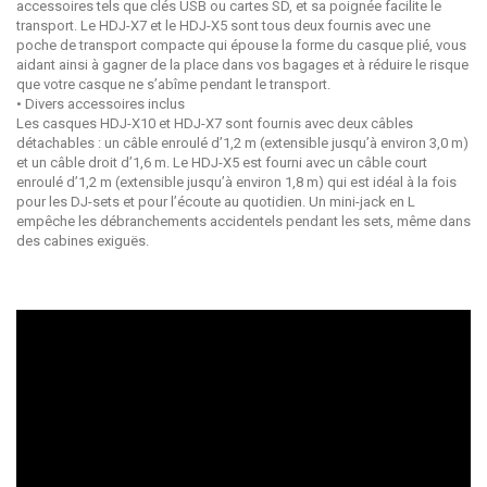
accessoires tels que clés USB ou cartes SD, et sa poignée facilite le
transport. Le HDJ-X7 et le HDJ-X5 sont tous deux fournis avec une
poche de transport compacte qui épouse la forme du casque plié, vous
aidant ainsi à gagner de la place dans vos bagages et à réduire le risque
que votre casque ne s’abîme pendant le transport.
• Divers accessoires inclus
Les casques HDJ-X10 et HDJ-X7 sont fournis avec deux câbles
détachables : un câble enroulé d’1,2 m (extensible jusqu’à environ 3,0 m)
et un câble droit d’1,6 m. Le HDJ-X5 est fourni avec un câble court
enroulé d’1,2 m (extensible jusqu’à environ 1,8 m) qui est idéal à la fois
pour les DJ-sets et pour l’écoute au quotidien. Un mini-jack en L
empêche les débranchements accidentels pendant les sets, même dans
des cabines exiguës.