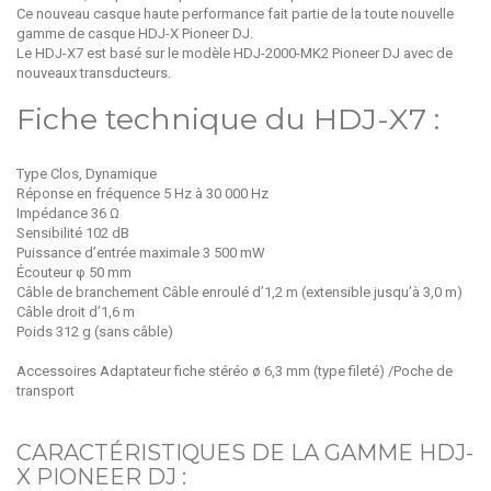
Ce nouveau casque haute performance fait partie de la toute nouvelle
gamme de casque HDJ-X Pioneer DJ.
Le HDJ-X7 est basé sur le modèle HDJ-2000-MK2 Pioneer DJ avec de
nouveaux transducteurs.
Fiche technique du HDJ-X7 :
Type Clos, Dynamique
Réponse en fréquence 5 Hz à 30 000 Hz
Impédance 36 Ω
Sensibilité 102 dB
Puissance d’entrée maximale 3 500 mW
Écouteur φ 50 mm
Câble de branchement Câble enroulé d’1,2 m (extensible jusqu’à 3,0 m)
Câble droit d’1,6 m
Poids 312 g (sans câble)
Accessoires Adaptateur fiche stéréo ø 6,3 mm (type fileté) /Poche de
transport
CARACTÉRISTIQUES DE LA GAMME HDJ-
X PIONEER DJ :