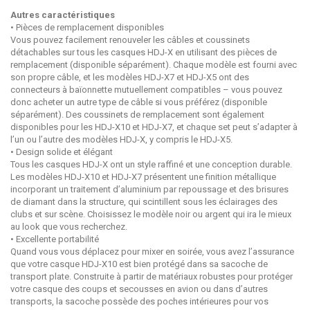
Autres caractéristiques
• Pièces de remplacement disponibles
Vous pouvez facilement renouveler les câbles et coussinets
détachables sur tous les casques HDJ-X en utilisant des pièces de
remplacement (disponible séparément). Chaque modèle est fourni avec
son propre câble, et les modèles HDJ-X7 et HDJ-X5 ont des
connecteurs à baïonnette mutuellement compatibles – vous pouvez
donc acheter un autre type de câble si vous préférez (disponible
séparément). Des coussinets de remplacement sont également
disponibles pour les HDJ-X10 et HDJ-X7, et chaque set peut s’adapter à
l’un ou l’autre des modèles HDJ-X, y compris le HDJ-X5.
• Design solide et élégant
Tous les casques HDJ-X ont un style raffiné et une conception durable.
Les modèles HDJ-X10 et HDJ-X7 présentent une finition métallique
incorporant un traitement d’aluminium par repoussage et des brisures
de diamant dans la structure, qui scintillent sous les éclairages des
clubs et sur scène. Choisissez le modèle noir ou argent qui ira le mieux
au look que vous recherchez.
• Excellente portabilité
Quand vous vous déplacez pour mixer en soirée, vous avez l’assurance
que votre casque HDJ-X10 est bien protégé dans sa sacoche de
transport plate. Construite à partir de matériaux robustes pour protéger
votre casque des coups et secousses en avion ou dans d’autres
transports, la sacoche possède des poches intérieures pour vos