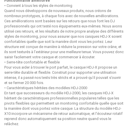
Fonctionnalité améliorée
• Convient à tous les styles de monitoring
Quand nous développons de nouveaux produits, nous créons de
nombreux prototypes, à chaque fois avec de nouvelles améliorations.
Ces améliorations sont basées sur les retours que nous font les DJ
professionnels qui ont testé nos équipements eux-mêmes. Nous avons
utilisé ces retours, et les résultats de notre propre analyse des différents
styles de monitoring, pour nous assurer que nos casques HDJ-X soient
confortables quelle que soit la manière dont vous les portez. Leur
structure est conçue de manière à réduire la pression sur votre crâne, et
ils sont texturés à l’extérieur pour une meilleure tenue. Vous pouvez donc
saisir facilement votre casque et commencer à écouter.
• Serre-tête confortable et flexible
Pour vous aider à trouver le port parfait, le casque HDJ-X propose un
serre-tête durable et flexible. Construit pour supporter une utilisation
intense, il a passé nos tests très stricts et a prouvé qu’il pouvait s’ouvrir
et se fermer 20 000 fois.
• Caractéristiques héritées des modèles HDJ-2000
En tant que successeurs du modèle HDJ-2000, les casques HDJ-X
héritent de caractéristiques professionnelles populaires telles que les
pivots flexibles qui permettent un monitoring confortable quelle que soit
la manière dont vous portez votre casque. La structure du modèle HDJ-
X10 incorpore un mécanisme de retour automatique, et l’écouteur rotatif
reprend donc automatiquement sa position neutre quand vous le
relâchez.