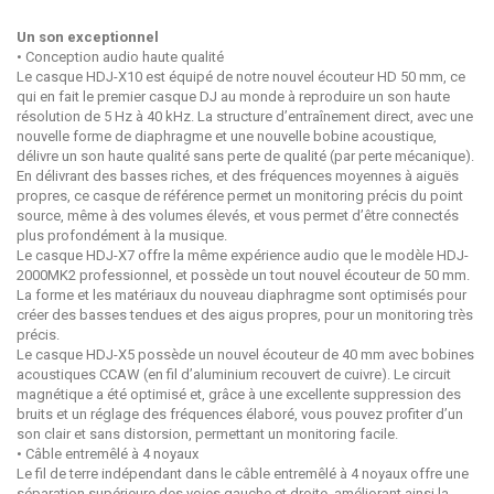
Un son exceptionnel
• Conception audio haute qualité
Le casque HDJ-X10 est équipé de notre nouvel écouteur HD 50 mm, ce
qui en fait le premier casque DJ au monde à reproduire un son haute
résolution de 5 Hz à 40 kHz. La structure d’entraînement direct, avec une
nouvelle forme de diaphragme et une nouvelle bobine acoustique,
délivre un son haute qualité sans perte de qualité (par perte mécanique).
En délivrant des basses riches, et des fréquences moyennes à aiguës
propres, ce casque de référence permet un monitoring précis du point
source, même à des volumes élevés, et vous permet d’être connectés
plus profondément à la musique.
Le casque HDJ-X7 offre la même expérience audio que le modèle HDJ-
2000MK2 professionnel, et possède un tout nouvel écouteur de 50 mm.
La forme et les matériaux du nouveau diaphragme sont optimisés pour
créer des basses tendues et des aigus propres, pour un monitoring très
précis.
Le casque HDJ-X5 possède un nouvel écouteur de 40 mm avec bobines
acoustiques CCAW (en fil d’aluminium recouvert de cuivre). Le circuit
magnétique a été optimisé et, grâce à une excellente suppression des
bruits et un réglage des fréquences élaboré, vous pouvez profiter d’un
son clair et sans distorsion, permettant un monitoring facile.
• Câble entremêlé à 4 noyaux
Le fil de terre indépendant dans le câble entremêlé à 4 noyaux offre une
séparation supérieure des voies gauche et droite, améliorant ainsi la