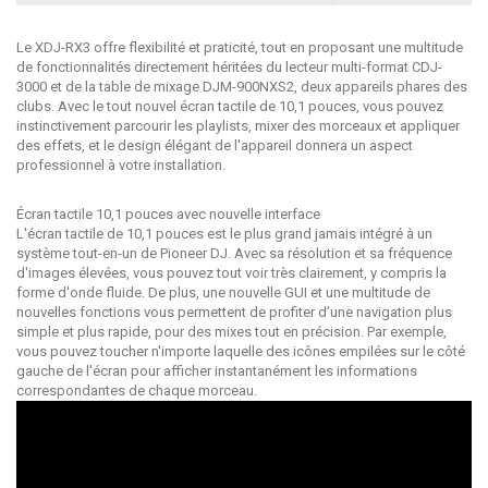
Le XDJ-RX3 offre flexibilité et praticité, tout en proposant une multitude
de fonctionnalités directement héritées du lecteur multi-format CDJ-
3000 et de la table de mixage DJM-900NXS2, deux appareils phares des
clubs. Avec le tout nouvel écran tactile de 10,1 pouces, vous pouvez
instinctivement parcourir les playlists, mixer des morceaux et appliquer
des effets, et le design élégant de l'appareil donnera un aspect
professionnel à votre installation.
Écran tactile 10,1 pouces avec nouvelle interface
L'écran tactile de 10,1 pouces est le plus grand jamais intégré à un
système tout-en-un de Pioneer DJ. Avec sa résolution et sa fréquence
d'images élevées, vous pouvez tout voir très clairement, y compris la
forme d'onde fluide. De plus, une nouvelle GUI et une multitude de
nouvelles fonctions vous permettent de profiter d’une navigation plus
simple et plus rapide, pour des mixes tout en précision. Par exemple,
vous pouvez toucher n'importe laquelle des icônes empilées sur le côté
gauche de l'écran pour afficher instantanément les informations
correspondantes de chaque morceau.