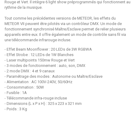
Rouge et Vert. Il intègre 6 light show préprogrammés qui fonctionnent au
rythme de la musique.
Tout comme les précédentes versions de METEOR, les effets du
METEOR VII peuvent être pilotés via un contrôleur DMX. Un mode de
fonctionnement synchronisé Maître/Esclave permet de relier plusieurs
appareils entre eux. Il offre également un mode de contrôle sans fil via
une télécommande infrarouge incluse.
- Effet Beam Moonflower : 20 LEDs de 3W RGBWA
- Effet Strobe : 12 LEDs de 1W Blanches
- Laser multipoints 150mw Rouge et Vert
- 3 modes de fonctionnement : auto, son, DMX
- 2 mode DMX : 4 et 9 canaux
- Paramétrage des modes : Autonome ou Maître/Esclave
- Alimentation : AC 100V-240V, 50/60Hz
- Consommation : 50W
- Fusible : 1A
- Télécommande infra-rouge incluse
- Dimensions (L x P x H) : 325 x 223 x 321 mm
- Poids : 3 Kg