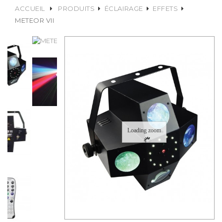
ACCUEIL
PRODUITS
ÉCLAIRAGE
EFFETS
METEOR VII
Loading zoom