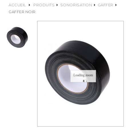
ACCUEIL
PRODUITS
SONORISATION
GAFFER
GAFFER NOIR
Loading zoom