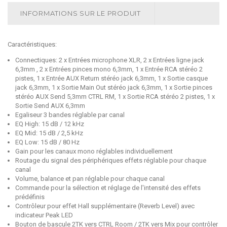
INFORMATIONS SUR LE PRODUIT
Caractéristiques:
Connectiques: 2 x Entrées microphone XLR, 2 x Entrées ligne jack
6,3mm , 2 x Entrées pinces mono 6,3mm, 1 x Entrée RCA stéréo 2
pistes, 1 x Entrée AUX Return stéréo jack 6,3mm, 1 x Sortie casque
jack 6,3mm, 1 x Sortie Main Out stéréo jack 6,3mm, 1 x Sortie pinces
stéréo AUX Send 5,3mm CTRL RM, 1 x Sortie RCA stéréo 2 pistes, 1 x
Sortie Send AUX 6,3mm
Egaliseur 3 bandes réglable par canal
EQ High: 15 dB / 12 kHz
EQ Mid: 15 dB / 2,5 kHz
EQ Low: 15 dB / 80 Hz
Gain pour les canaux mono réglables individuellement
Routage du signal des périphériques effets réglable pour chaque
canal
Volume, balance et pan réglable pour chaque canal
Commande pour la sélection et réglage de l'intensité des effets
prédéfinis
Contrôleur pour effet Hall supplémentaire (Reverb Level) avec
indicateur Peak LED
Bouton de bascule 2TK vers CTRL Room / 2TK vers Mix pour contrôler