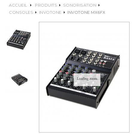
ACCUEIL
PRODUITS
SONORISATION
CONSOLES
INVOTONE
INVOTONE MX6FX
Loading zoom